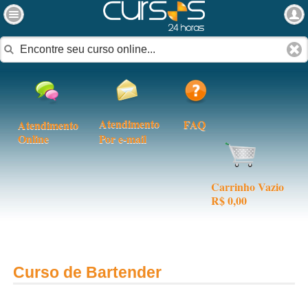
Atendimento
FAQ
Atendimento
Online
Por e-mail
Carrinho Vazio
R$ 0,00
Curso de Bartender