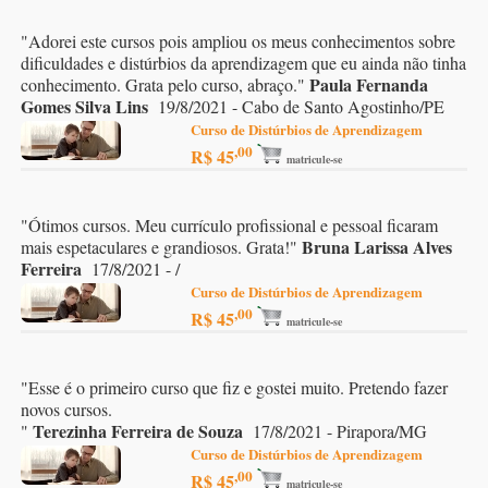
"
Adorei este cursos pois ampliou os meus conhecimentos sobre
dificuldades e distúrbios da aprendizagem que eu ainda não tinha
Paula Fernanda
conhecimento. Grata pelo curso, abraço.
"
Gomes Silva Lins
19/8/2021 - Cabo de Santo Agostinho/PE
Curso de Distúrbios de Aprendizagem
,00
R$ 45
matricule-se
"
Ótimos cursos. Meu currículo profissional e pessoal ficaram
Bruna Larissa Alves
mais espetaculares e grandiosos. Grata!
"
Ferreira
17/8/2021 - /
Curso de Distúrbios de Aprendizagem
,00
R$ 45
matricule-se
"
Esse é o primeiro curso que fiz e gostei muito. Pretendo fazer
novos cursos.
Terezinha Ferreira de Souza
"
17/8/2021 - Pirapora/MG
Curso de Distúrbios de Aprendizagem
,00
R$ 45
matricule-se