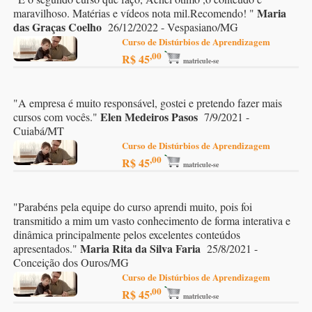
Maria
maravilhoso. Matérias e vídeos nota mil.Recomendo!
"
das Graças Coelho
26/12/2022 - Vespasiano/MG
Curso de Distúrbios de Aprendizagem
,00
R$ 45
matricule-se
"
A empresa é muito responsável, gostei e pretendo fazer mais
Elen Medeiros Pasos
cursos com vocês.
"
7/9/2021 -
Cuiabá/MT
Curso de Distúrbios de Aprendizagem
,00
R$ 45
matricule-se
"
Parabéns pela equipe do curso aprendi muito, pois foi
transmitido a mim um vasto conhecimento de forma interativa e
dinâmica principalmente pelos excelentes conteúdos
Maria Rita da Silva Faria
apresentados.
"
25/8/2021 -
Conceição dos Ouros/MG
Curso de Distúrbios de Aprendizagem
,00
R$ 45
matricule-se