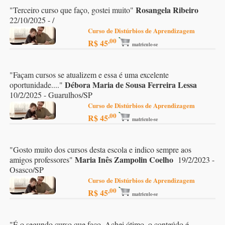
Rosangela Ribeiro
"
Terceiro curso que faço, gostei muito
"
22/10/2025 - /
Curso de Distúrbios de Aprendizagem
,00
R$ 45
matricule-se
"
Façam cursos se atualizem e essa é uma excelente
Débora Maria de Sousa Ferreira Lessa
oportunidade....
"
10/2/2025 - Guarulhos/SP
Curso de Distúrbios de Aprendizagem
,00
R$ 45
matricule-se
"
Gosto muito dos cursos desta escola e indico sempre aos
Maria Inês Zampolin Coelho
amigos professores
"
19/2/2023 -
Osasco/SP
Curso de Distúrbios de Aprendizagem
,00
R$ 45
matricule-se
"
É o segundo curso que faço, Achei ótimo ,o conteúdo é