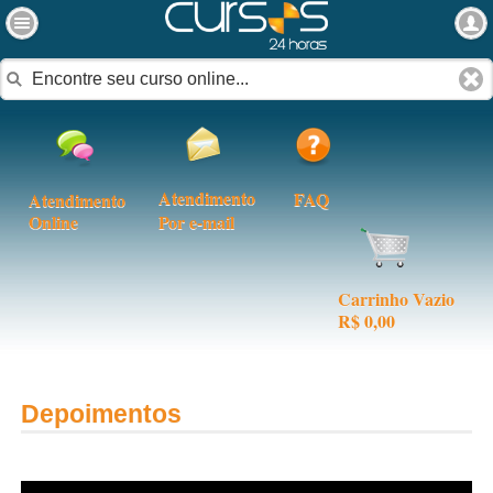
Atendimento
FAQ
Atendimento
Online
Por e-mail
Carrinho Vazio
R$ 0,00
Depoimentos