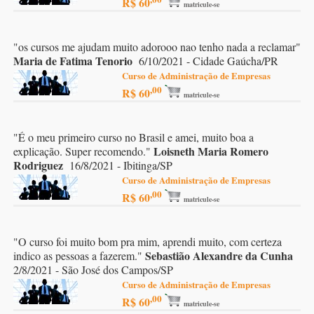
R$ 60
matricule-se
"
os cursos me ajudam muito adorooo nao tenho nada a reclamar
"
Maria de Fatima Tenorio
6/10/2021 - Cidade Gaúcha/PR
Curso de Administração de Empresas
,00
R$ 60
matricule-se
"
É o meu primeiro curso no Brasil e amei, muito boa a
Loisneth Maria Romero
explicação. Super recomendo.
"
Rodriguez
16/8/2021 - Ibitinga/SP
Curso de Administração de Empresas
,00
R$ 60
matricule-se
"
O curso foi muito bom pra mim, aprendi muito, com certeza
Sebastião Alexandre da Cunha
indico as pessoas a fazerem.
"
2/8/2021 - São José dos Campos/SP
Curso de Administração de Empresas
,00
R$ 60
matricule-se