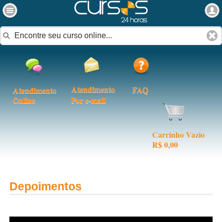
Atendimento
FAQ
Atendimento
Online
Por e-mail
Carrinho Vazio
R$ 0,00
Depoimentos