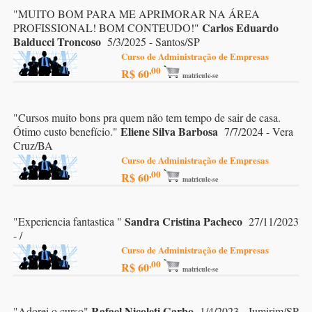
"
MUITO BOM PARA ME APRIMORAR NA ÁREA
Carlos Eduardo
PROFISSIONAL! BOM CONTEUDO!
"
Balducci Troncoso
5/3/2025 - Santos/SP
Curso de Administração de Empresas
,00
R$ 60
matricule-se
"
Cursos muito bons pra quem não tem tempo de sair de casa.
Eliene Silva Barbosa
Ótimo custo benefício.
"
7/7/2024 - Vera
Cruz/BA
Curso de Administração de Empresas
,00
R$ 60
matricule-se
Sandra Cristina Pacheco
"
Experiencia fantastica
"
27/11/2023
- /
Curso de Administração de Empresas
,00
R$ 60
matricule-se
Rafael Nicoleti Garbo
"
Adorei o curso
"
1/4/2023 - Jumirim/SP