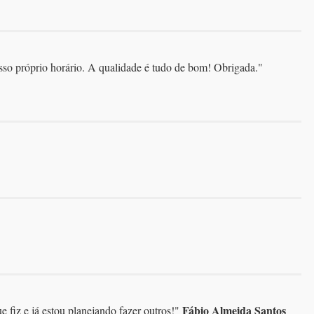
sso próprio horário. A qualidade é tudo de bom! Obrigada.
"
Fábio Almeida Santos
 fiz e já estou planejando fazer outros!
"