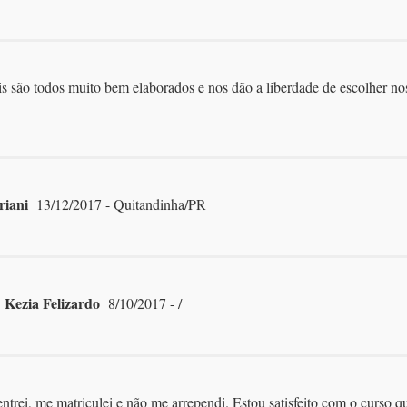
s são todos muito bem elaborados e nos dão a liberdade de escolher no
riani
13/12/2017 - Quitandinha/PR
Kezia Felizardo
"
8/10/2017 - /
trei, me matriculei e não me arrependi. Estou satisfeito com o curso que