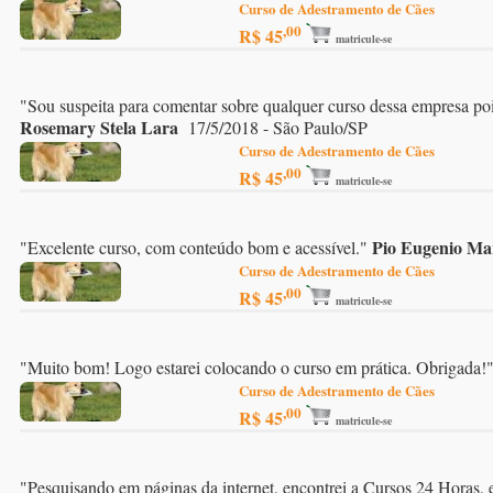
Curso de Adestramento de Cães
,00
R$ 45
matricule-se
"
Sou suspeita para comentar sobre qualquer curso dessa empresa poi
Rosemary Stela Lara
17/5/2018 - São Paulo/SP
Curso de Adestramento de Cães
,00
R$ 45
matricule-se
Pio Eugenio Ma
"
Excelente curso, com conteúdo bom e acessível.
"
Curso de Adestramento de Cães
,00
R$ 45
matricule-se
"
Muito bom! Logo estarei colocando o curso em prática. Obrigada!
Curso de Adestramento de Cães
,00
R$ 45
matricule-se
"
Pesquisando em páginas da internet, encontrei a Cursos 24 Horas, en