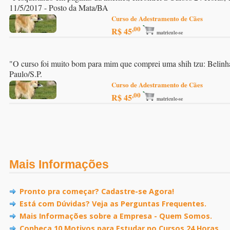
11/5/2017 - Posto da Mata/BA
Curso de Adestramento de Cães
,00
R$ 45
matricule-se
"
O curso foi muito bom para mim que comprei uma shih tzu: Belinha.
Paulo/S.P.
Curso de Adestramento de Cães
,00
R$ 45
matricule-se
Mais Informações
Pronto pra começar? Cadastre-se Agora!
Está com Dúvidas? Veja as Perguntas Frequentes.
Mais Informações sobre a Empresa - Quem Somos.
Conheça 10 Motivos para Estudar no Cursos 24 Horas.