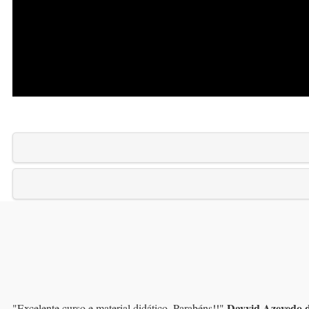
Dayvid Azevedo 
"
Excelente curso e material didático. Parabéns!!
"