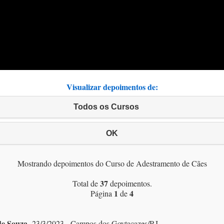
Visualizar depoimentos de:
Todos os Cursos
OK
Mostrando depoimentos do Curso de Adestramento de Cães
37
Total de
depoimentos.
1
4
Página
de
de Souza
23/3/2023 - Campos dos Goytacazes/RJ