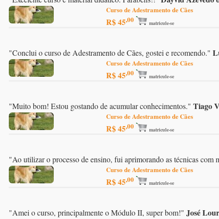
Curso de Adestramento de Cães
,00
R$ 45
matricule-se
L
"
Conclui o curso de Adestramento de Cães, gostei e recomendo.
"
Curso de Adestramento de Cães
,00
R$ 45
matricule-se
Tiago V
"
Muito bom! Estou gostando de acumular conhecimentos.
"
Curso de Adestramento de Cães
,00
R$ 45
matricule-se
"
Ao utilizar o processo de ensino, fui aprimorando as técnicas com 
Curso de Adestramento de Cães
,00
R$ 45
matricule-se
José Lou
"
Amei o curso, principalmente o Módulo II, super bom!
"