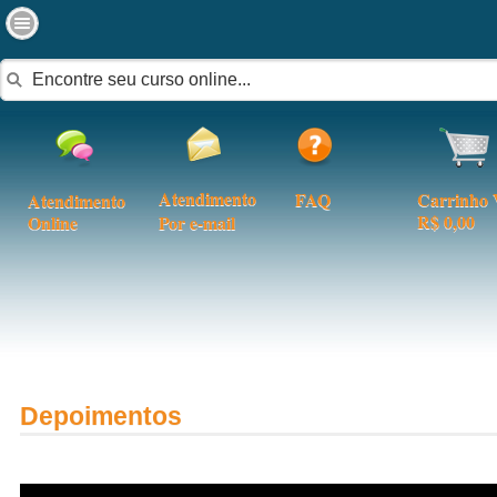
Atendimento
FAQ
Carrinho 
Atendimento
R$ 0,00
Online
Por e-mail
Depoimentos